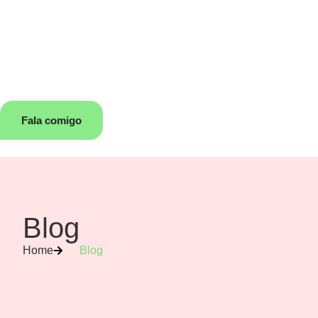
Fala comigo
Blog
Home
Blog