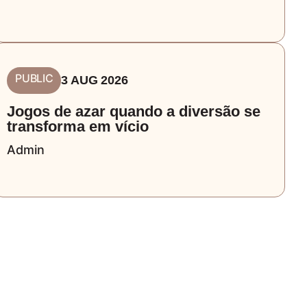
PUBLIC
3 AUG 2026
Jogos de azar quando a diversão se
transforma em vício
Admin