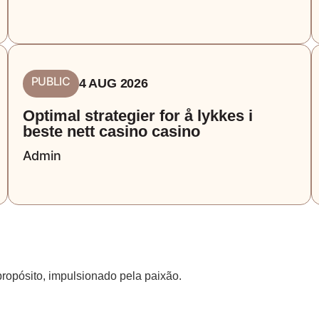
PUBLIC
4 AUG 2026
Optimal strategier for å lykkes i
beste nett casino casino
Admin
propósito, impulsionado pela paixão.