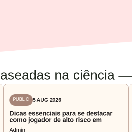
 baseadas na ciência —
PUBLIC
5 AUG 2026
Dicas essenciais para se destacar
como jogador de alto risco em
cassinos
Admin