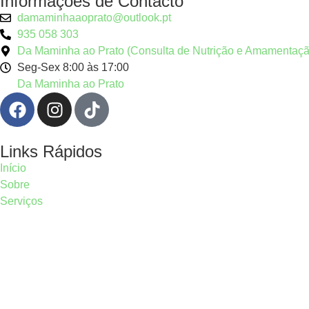
Informações de Contacto
damaminhaaoprato@outlook.pt
935 058 303
Da Maminha ao Prato (Consulta de Nutrição e Amamentaçã
Seg-Sex 8:00 às 17:00
Da Maminha ao Prato
Links Rápidos
Início
Sobre
Serviços
Testemunho
Galeria