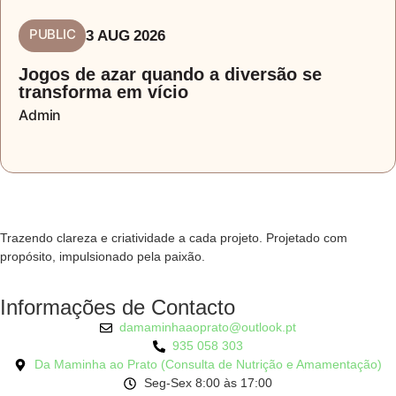
PUBLIC
3 AUG 2026
Jogos de azar quando a diversão se
transforma em vício
Admin
Trazendo clareza e criatividade a cada projeto. Projetado com
propósito, impulsionado pela paixão.
Informações de Contacto
damaminhaaoprato@outlook.pt
935 058 303
Da Maminha ao Prato (Consulta de Nutrição e Amamentação)
Seg-Sex 8:00 às 17:00