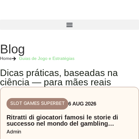
Blog
Home
Guias de Jogo e Estratégias
Dicas práticas, baseadas na
ciência — para mães reais
SLOT GAMES SUPERBET
6 AUG 2026
Ritratti di giocatori famosi le storie di
successo nel mondo del gambling
Superbet
Admin