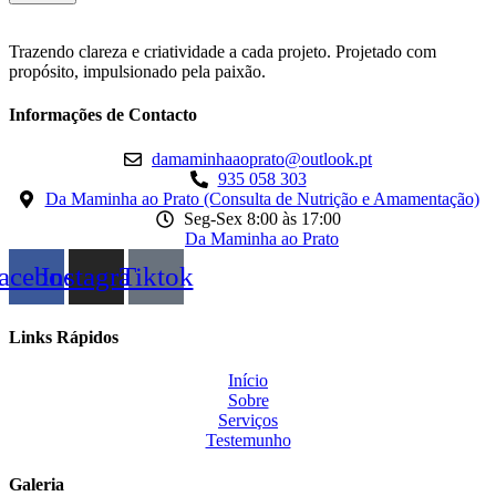
Trazendo clareza e criatividade a cada projeto. Projetado com
propósito, impulsionado pela paixão.
Informações de Contacto
damaminhaaoprato@outlook.pt
935 058 303
Da Maminha ao Prato (Consulta de Nutrição e Amamentação)
Seg-Sex 8:00 às 17:00
Da Maminha ao Prato
acebook
Instagram
Tiktok
Links Rápidos
Início
Sobre
Serviços
Testemunho
Galeria