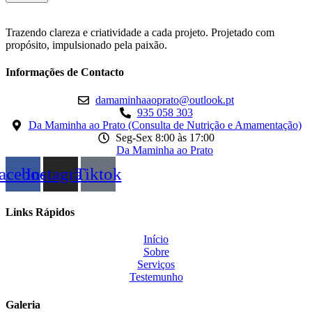
Trazendo clareza e criatividade a cada projeto. Projetado com
propósito, impulsionado pela paixão.
Informações de Contacto
damaminhaaoprato@outlook.pt
935 058 303
Da Maminha ao Prato (Consulta de Nutrição e Amamentação)
Seg-Sex 8:00 às 17:00
Da Maminha ao Prato
acebook
Instagram
Tiktok
Links Rápidos
Início
Sobre
Serviços
Testemunho
Galeria