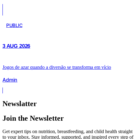
PUBLIC
3 AUG 2026
Jogos de azar quando a diversão se transforma em vício
Admin
Newslatter
Join the Newsletter
Get expert tips on nutrition, breastfeeding, and child health straight
to your inbox. Stay informed, supported, and inspired every step of