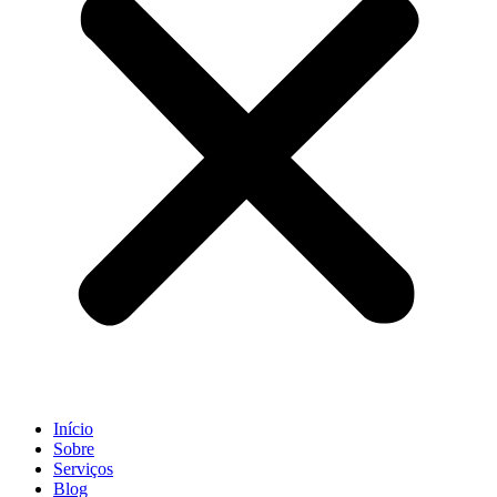
Início
Sobre
Serviços
Blog