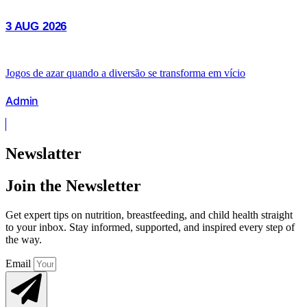
3 AUG 2026
Jogos de azar quando a diversão se transforma em vício
Admin
Newslatter
Join the Newsletter
Get expert tips on nutrition, breastfeeding, and child health straight
to your inbox. Stay informed, supported, and inspired every step of
the way.
Email