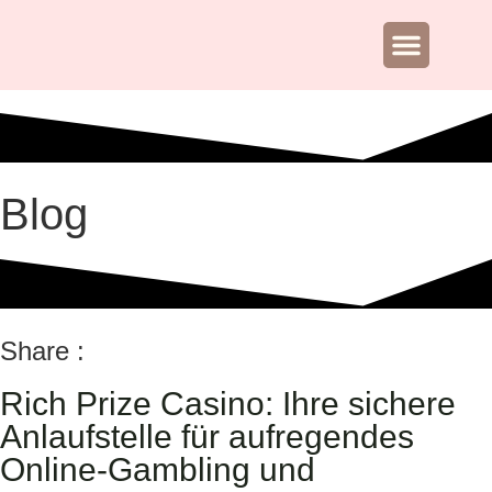
Blog
Share :
Rich Prize Casino: Ihre sichere
Anlaufstelle für aufregendes
Online-Gambling und