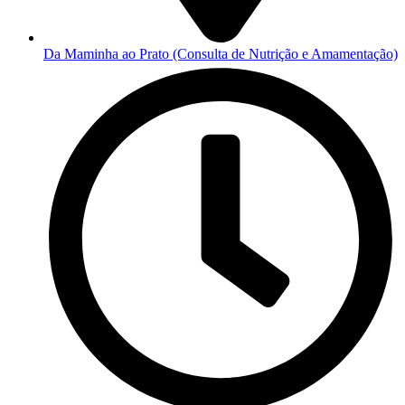
Da Maminha ao Prato (Consulta de Nutrição e Amamentação)