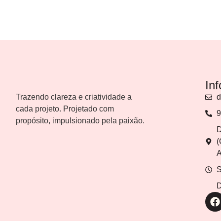
In
Trazendo clareza e criatividade a
d
cada projeto. Projetado com
9
propósito, impulsionado pela paixão.
D
(
A
S
D