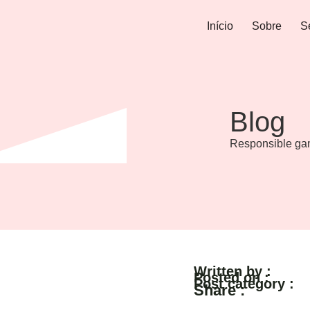
Início
Sobre
S
Blog
Responsible gam
Written by :
Posted on :
Post category :
Share :