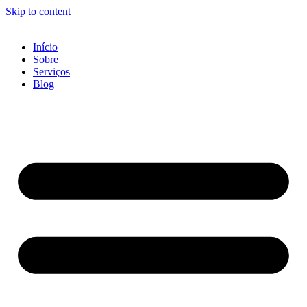
Skip to content
Início
Sobre
Serviços
Blog