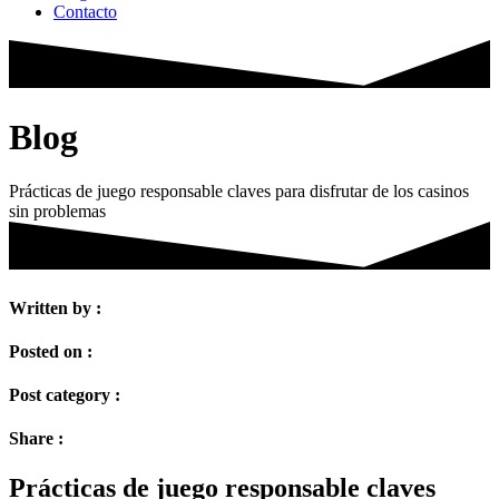
Contacto
Blog
Prácticas de juego responsable claves para disfrutar de los casinos
sin problemas
Written by :
Posted on :
Post category :
Share :
Prácticas de juego responsable claves