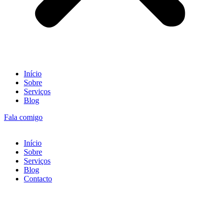
Início
Sobre
Serviços
Blog
Fala comigo
Início
Sobre
Serviços
Blog
Contacto