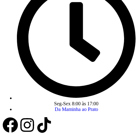
Seg-Sex 8:00 às 17:00
Da Maminha ao Prato