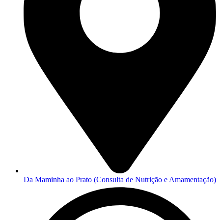
Da Maminha ao Prato (Consulta de Nutrição e Amamentação)