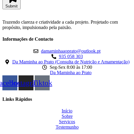
Submit
Trazendo clareza e criatividade a cada projeto. Projetado com
propósito, impulsionado pela paixão.
Informações de Contacto
damaminhaaoprato@outlook.pt
935 058 303
Da Maminha ao Prato (Consulta de Nutrição e Amamentação)
Seg-Sex 8:00 às 17:00
Da Maminha ao Prato
acebook
Instagram
Tiktok
Links Rápidos
Início
Sobre
Serviços
Testemunho