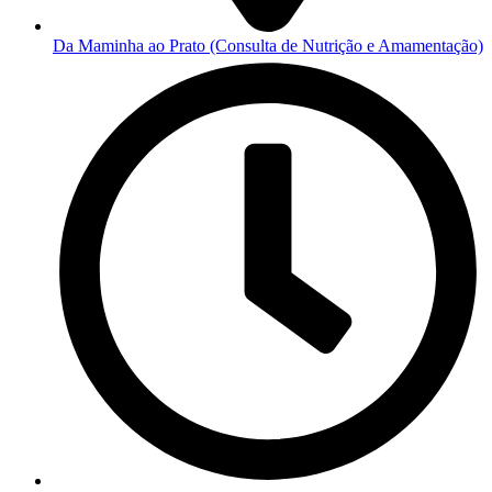
Da Maminha ao Prato (Consulta de Nutrição e Amamentação)