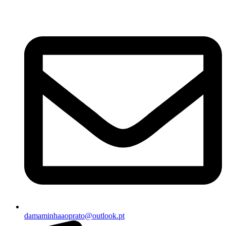
damaminhaaoprato@outlook.pt