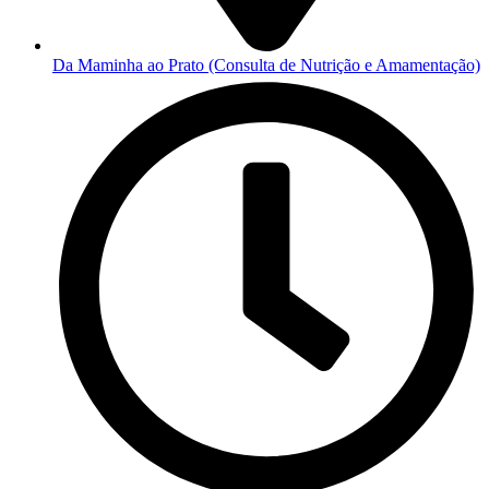
Da Maminha ao Prato (Consulta de Nutrição e Amamentação)