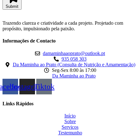
Submit
Trazendo clareza e criatividade a cada projeto. Projetado com
propósito, impulsionado pela paixão.
Informações de Contacto
damaminhaaoprato@outlook.pt
935 058 303
Da Maminha ao Prato (Consulta de Nutrição e Amamentação)
Seg-Sex 8:00 às 17:00
Da Maminha ao Prato
acebook
Instagram
Tiktok
Links Rápidos
Início
Sobre
Serviços
Testemunho