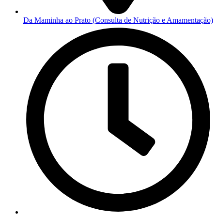
Da Maminha ao Prato (Consulta de Nutrição e Amamentação)