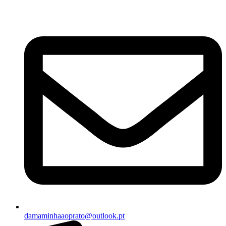
damaminhaaoprato@outlook.pt