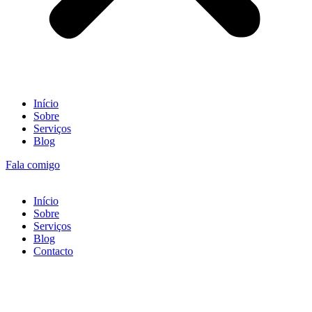
Início
Sobre
Serviços
Blog
Fala comigo
Início
Sobre
Serviços
Blog
Contacto