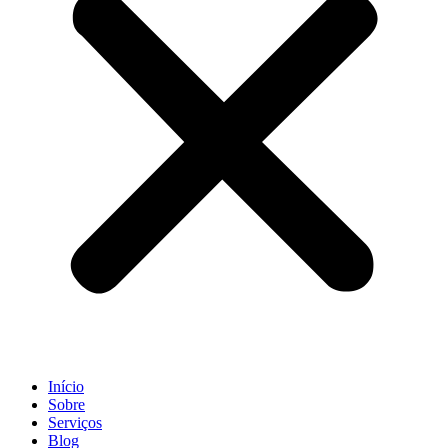
Início
Sobre
Serviços
Blog