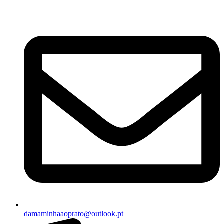
damaminhaaoprato@outlook.pt