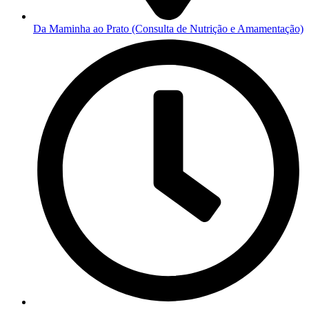
Da Maminha ao Prato (Consulta de Nutrição e Amamentação)